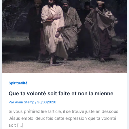
Spiritualité
Que ta volonté soit faite et non la mienne
Par
Alain Stamp
/
30/03/2020
Si vous préférez lire l’article, il se trouve juste en dessous.
Jésus emploi deux fois cette expression que ta volonté
soit […]