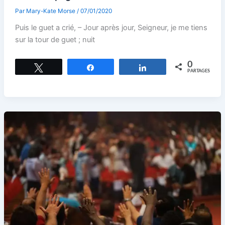
Par
Mary-Kate Morse
/
07/01/2020
Puis le guet a crié, – Jour après jour, Seigneur, je me tiens
sur la tour de guet ; nuit
0
Tweetez
Partagez
Partagez
PARTAGES