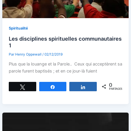
Spiritualité
Les disciplines spirituelles communautaires
1
Par
Henry Oppewall
/
02/12/2019
Plus que la louange et la Parole.. Ceux qui acceptèrent sa
parole furent baptisés ; et en ce jour-là fuient
0
Tweetez
Partagez
Partagez
PARTAGES