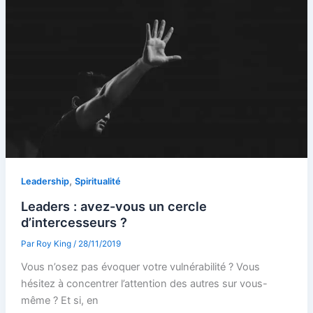
,
Leadership
Spiritualité
Leaders : avez-vous un cercle
d’intercesseurs ?
Par
Roy King
/
28/11/2019
Vous n’osez pas évoquer votre vulnérabilité ? Vous
hésitez à concentrer l’attention des autres sur vous-
même ? Et si, en