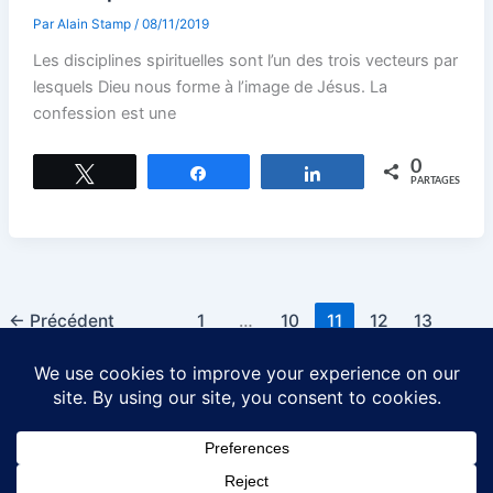
Par
Alain Stamp
/
08/11/2019
Les disciplines spirituelles sont l’un des trois vecteurs par
lesquels Dieu nous forme à l’image de Jésus. La
confession est une
0
Tweetez
Partagez
Partagez
PARTAGES
←
Précédent
1
…
10
11
12
13
Suivant
→