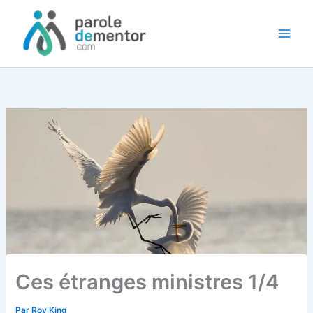
Aller
au
contenu
Ces étranges ministres 1/4
Par
Roy King