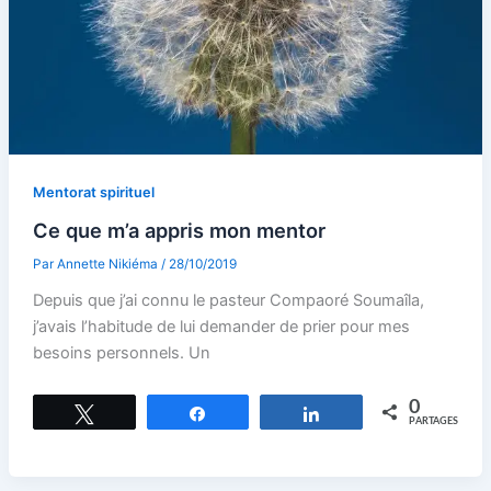
Mentorat spirituel
Ce que m’a appris mon mentor
Par
Annette Nikiéma
/
28/10/2019
Depuis que j’ai connu le pasteur Compaoré Soumaîla,
j’avais l’habitude de lui demander de prier pour mes
besoins personnels. Un
0
Tweetez
Partagez
Partagez
PARTAGES