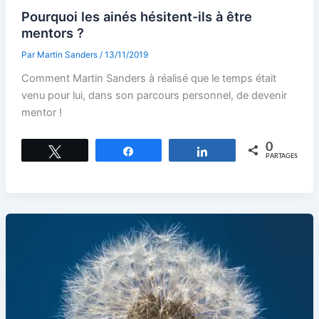
Pourquoi les ainés hésitent-ils à être
mentors ?
Par
Martin Sanders
/
13/11/2019
Comment Martin Sanders à réalisé que le temps était
venu pour lui, dans son parcours personnel, de devenir
mentor !
0
Tweetez
Partagez
Partagez
PARTAGES