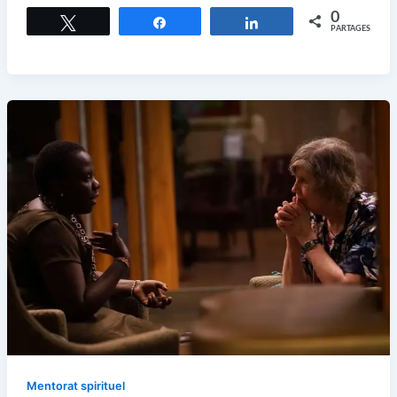
0
Tweetez
Partagez
Partagez
PARTAGES
Mentorat spirituel