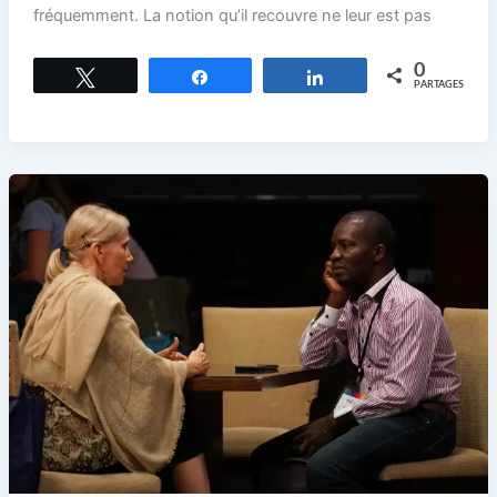
fré­quemment. La notion qu’il recouvre ne leur est pas
0
Tweetez
Partagez
Partagez
PARTAGES