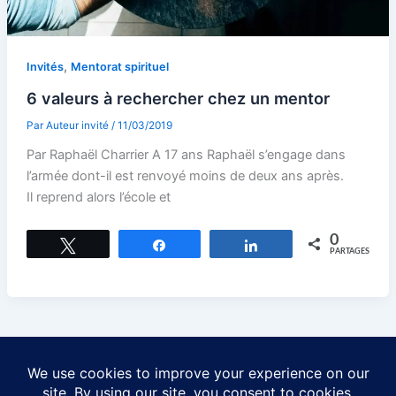
,
Invités
Mentorat spirituel
6 valeurs à rechercher chez un mentor
Par
Auteur invité
/
11/03/2019
Par Raphaël Charrier A 17 ans Raphaël s’engage dans
l’armée dont-il est renvoyé moins de deux ans après.
Il reprend alors l’école et
0
Tweetez
Partagez
Partagez
PARTAGES
←
Précédent
1
…
4
5