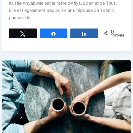
Kristie Anyabwile est la mère d’Afiya, Eden et de Titus.
Elle est également depuis 24 ans l’épouse de Thabiti
pasteur de
0
Tweetez
Partagez
Partagez
PARTAGES