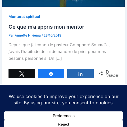
Mentorat spirituel
Ce que m’a appris mon mentor
Par
Annette Nikiéma
/
28/10/2019
Depuis que j’ai connu le pasteur Compaoré Soumaîla,
j’avais l’habitude de lui demander de prier pour mes
besoins personnels. Un […]
0
Tweetez
Partagez
Partagez
PARTAGES