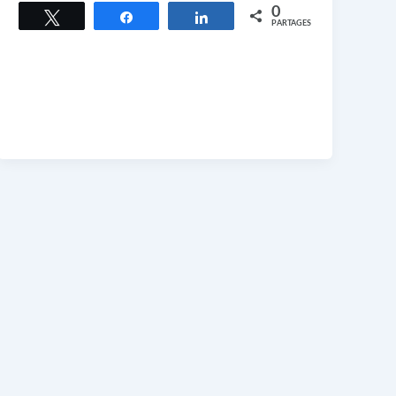
0
Tweetez
Partagez
Partagez
PARTAGES