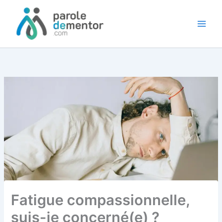
Aller
au
contenu
Fatigue compassionnelle,
suis-je concerné(e) ?