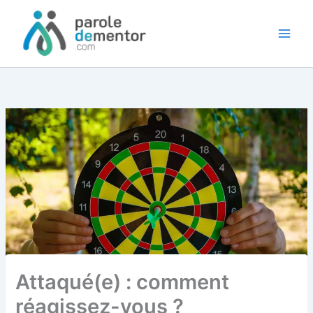
Aller
au
contenu
Attaqué(e) : comment
réagissez-vous ?