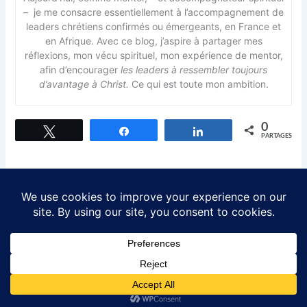
– je me consacre essentiellement à l’accompagnement de
leaders chrétiens confirmés ou émergeants, en France et
en Afrique. Avec ce blog, j’aspire à partager mes
réflexions, mon vécu spirituel, mon expérience de mentor,
afin d’encourager
les leaders à ressembler toujours
d’avantage à Christ.
Ce qui est toute mon ambition.
0
Tweetez
Partagez
Partagez
PARTAGES
PRÉCÉDENT
SUIVANT
Copyright © 2026