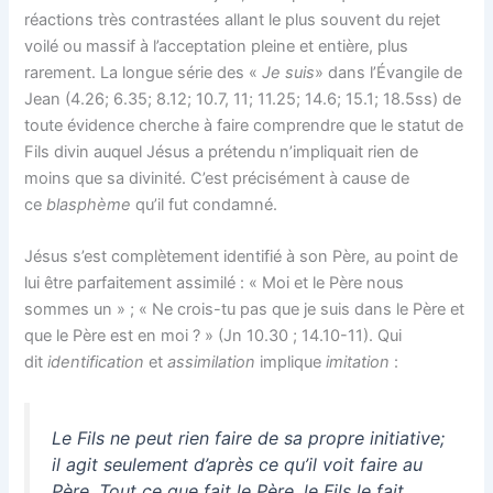
réactions très contrastées allant le plus souvent du rejet
voilé ou massif à l’acceptation pleine et entière, plus
rarement. La longue série des «
Je suis
» dans l’Évangile de
Jean (4.26; 6.35; 8.12; 10.7, 11; 11.25; 14.6; 15.1; 18.5ss) de
toute évidence cherche à faire comprendre que le statut de
Fils divin auquel Jésus a prétendu n’impliquait rien de
moins que sa divinité. C’est précisément à cause de
ce
blasphème
qu’il fut condamné.
Jésus s’est complètement identifié à son Père, au point de
lui être parfaitement assimilé : « Moi et le Père nous
sommes un » ; « Ne crois-tu pas que je suis dans le Père et
que le Père est en moi ?
» (Jn 10.30 ; 14.10-11). Qui
dit
identification
et
assimilation
implique
imitation
:
Le Fils ne peut rien faire de sa propre initiative;
il agit seulement d’après ce qu’il voit faire au
Père. Tout ce que fait le Père, le Fils le fait