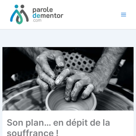
Aller
au
contenu
Son plan… en dépit de la
souffrance !