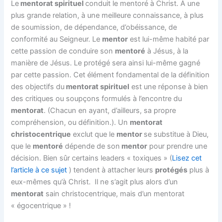
Le
mentorat spirituel
conduit le mentoré à Christ. À une
plus grande relation, à une meilleure connaissance, à plus
de soumission, de dépendance, d’obéissance, de
conformité au Seigneur. Le
mentor
est lui-même habité par
cette passion de conduire son
mentoré
à Jésus, à la
manière de Jésus. Le protégé sera ainsi lui-même gagné
par cette passion. Cet élément fondamental de la définition
des objectifs du
mentorat spirituel
est une réponse à bien
des critiques ou soupçons formulés à l’encontre du
mentorat
. (Chacun en ayant, d’ailleurs, sa propre
compréhension, ou définition.). Un
mentorat
christocentrique
exclut que le
mentor
se substitue à Dieu,
que le
mentoré
dépende de son
mentor
pour prendre une
décision. Bien sûr certains leaders « toxiques » (
Lisez cet
l’article à ce sujet
) tendent à attacher leurs
protégés
plus à
eux-mêmes qu’à Christ. Il ne s’agit plus alors d’un
mentorat
sain christocentrique, mais d’un mentorat
« égocentrique » !