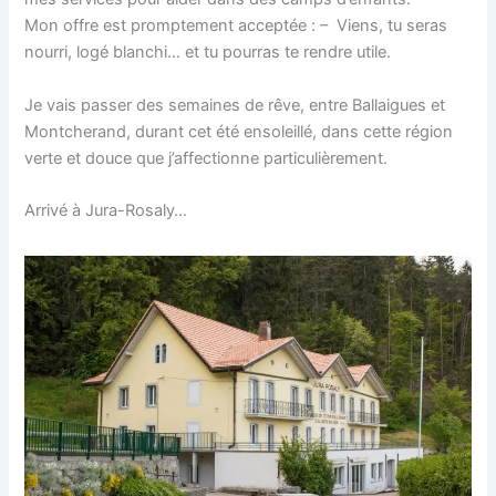
Mon offre est promptement acceptée : – Viens, tu seras
nourri, logé blanchi… et tu pourras te rendre utile.
Je vais passer des semaines de rêve, entre Ballaigues et
Montcherand, durant cet été ensoleillé, dans cette région
verte et douce que j’affectionne particulièrement.
Arrivé à Jura-Rosaly…