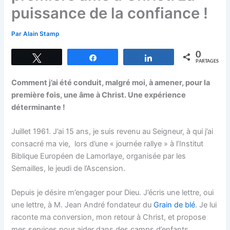
puissance de la confiance !
Par
Alain Stamp
0
Tweetez
Partagez
Partagez
PARTAGES
Comment j’ai été conduit, malgré moi, à amener, pour la
première fois, une âme à Christ. Une expérience
déterminante !
Juillet 1961. J’ai 15 ans, je suis revenu au Seigneur, à qui j’ai
consacré ma vie, lors d’une « journée rallye » à l’Institut
Biblique Européen de Lamorlaye, organisée par les
Semailles, le jeudi de l’Ascension.
Depuis je désire m’engager pour Dieu. J’écris une lettre, oui
une lettre, à M. Jean André fondateur du
Grain de blé
. Je lui
raconte ma conversion, mon retour à Christ, et propose
mes services pour aider dans des camps d’enfants.